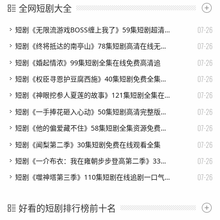
全网短剧大全
07-26
短剧《无限流游戏BOSS缠上我了》59集短剧超清画质免费全集看
07-26
短剧《终将抵达的南亭山》78集短剧高清在线无广告观看
07-26
短剧《婚起情浓》99集短剧全集在线免费高清追
07-26
短剧《权臣寻恩护豆腐西施》40集短剧免费全集在线追剧
07-26
短剧《神眼挖参人夏莲的故事》121集短剧全集在线免费看大结局
07-26
短剧《一手捧花砸入心动》50集短剧高清完整版免费畅看
07-26
短剧《他的偏爱藏不住》58集短剧全集资源免费在线看
07-26
短剧《闻梨第二季》30集短剧免费在线观看全集
07-26
短剧《一介布衣：我在雍朝步步登高第二季》33集短剧一口气看完大结局
07-26
短剧《噬神塔第三季》110集短剧在线追剧一口气看完
好看的短剧排行榜前十名