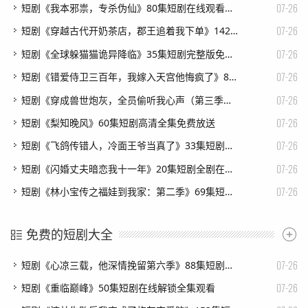
07-26
短剧《我本邪祟，专杀伪仙》80集短剧在线观看无广告
07-26
短剧《穿越古代开奶茶店，郡王追着我下单》142集短剧超清画质在线看
07-26
短剧《全球躲猫猫诡异降临》35集短剧完整版免费畅享观看
07-26
短剧《错爱侍卫三百年，我嫁入天宫他悔疯了》80集短剧超清画质在线观看
07-26
短剧《穿成兽世炮灰，全员偷听我心声（第三季）》59集短剧1080P在线免费看
07-26
短剧《梨知晚风》60集短剧高清全集免费放送
07-26
短剧《飞鸽传错人，冷面王爷当真了》33集短剧在线观看全集不卡顿
07-26
短剧《闪婚丈夫暗恋我十一年》20集短剧全剧在线免费欣赏
07-26
短剧《林小宝传之福娃到我家：第二季》69集短剧1080P全集免费畅看
免费的短剧大全
07-26
短剧《心凉三载，他深情挽留第六季》88集短剧免费在线看完整剧情
07-26
短剧《重临巅峰》50集短剧在线解锁全集观看