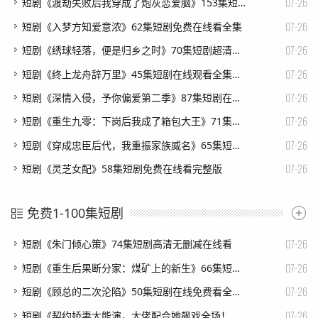
07-26
短剧《渡劫失败后我穿成了炮灰恋爱脑》153集短剧免费在线看完大结局
07-26
短剧《入梦方知爱意浓》62集短剧免费在线看全集
07-26
短剧《绣球轻落，便是归乡之时》70集短剧超清全集免费追
07-26
短剧《终上龙舟辞万里》45集短剧在线观看全集无删减
07-26
短剧《深情入侵，予你偏爱第二季》87集短剧在线看完整大结局
07-26
短剧《重生九零：下岗后我成了箱包大王》71集短剧一口气看完大结局
07-26
短剧《穿成忠臣后代，我重振家族威名》65集短剧免费畅享完整剧情
07-26
短剧《灵芝女配》58集短剧免费在线看完整版
免费1-100集短剧
07-26
短剧《朱门倾心策》74集短剧高清无删减在线看
07-26
短剧《重生后果断分家：煤矿上的新生》66集短剧在线解锁全集观看
07-26
短剧《顾总的二次沦陷》50集短剧在线免费看全集大放送
07-26
短剧《契约娇妻太能演，大佬配合她飙戏全场！》3集短剧高清在线观看无广告