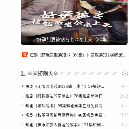
好孕甜妻被钻石老公宠上天（80集）
短剧《还我录取通知书（60集）》录取通知书的风波与转折
全网短剧大全
07-26
短剧《无限流游戏BOSS缠上我了》59集短剧超清画质免费全集看
07-26
短剧《终将抵达的南亭山》78集短剧高清在线无广告观看
07-26
短剧《婚起情浓》99集短剧全集在线免费高清追
07-26
短剧《权臣寻恩护豆腐西施》40集短剧免费全集在线追剧
07-26
短剧《神眼挖参人夏莲的故事》121集短剧全集在线免费看大结局