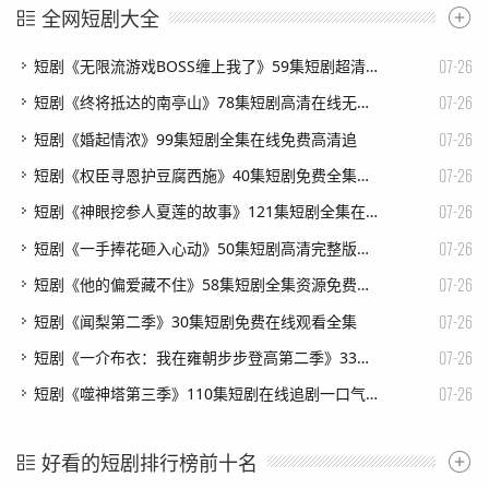
全网短剧大全
07-26
短剧《无限流游戏BOSS缠上我了》59集短剧超清画质免费全集看
07-26
短剧《终将抵达的南亭山》78集短剧高清在线无广告观看
07-26
短剧《婚起情浓》99集短剧全集在线免费高清追
07-26
短剧《权臣寻恩护豆腐西施》40集短剧免费全集在线追剧
07-26
短剧《神眼挖参人夏莲的故事》121集短剧全集在线免费看大结局
07-26
短剧《一手捧花砸入心动》50集短剧高清完整版免费畅看
07-26
短剧《他的偏爱藏不住》58集短剧全集资源免费在线看
07-26
短剧《闻梨第二季》30集短剧免费在线观看全集
07-26
短剧《一介布衣：我在雍朝步步登高第二季》33集短剧一口气看完大结局
07-26
短剧《噬神塔第三季》110集短剧在线追剧一口气看完
好看的短剧排行榜前十名