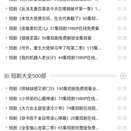
07-26
短剧《反派夫妻百事哀今天在哪搞破坏第一季》101集短剧全集解锁畅快看
07-26
短剧《末世大佬携空间，在古代爽翻了》60集短剧高清无删减在线观看
07-26
短剧《皮箱里的灵儿》37集短剧1080P在线免费看
07-26
短剧《错缘芜霜》56集短剧免费解锁全集观看
07-26
短剧《号外，重生大佬掉马甲了啦第二季》119集短剧免费观看完整版大结局
07-26
短剧《我的机器人老伙计》44集短剧1080P在线高清观看
短剧大全500部
07-26
短剧《师妹缺德又邪门5》140集短剧免费观看全集无广告版
07-26
短剧《小师弟的心魔神通》73集短剧1080P在线免费追
07-26
短剧《大力女主甜宠清冷少爷》74集短剧在线观看全集版
07-26
短剧《穿书假千金自带读心弹幕》20集短剧在线解锁全集观看
07-26
短剧《全家偏心宠第二季》65集短剧完整版免费观看