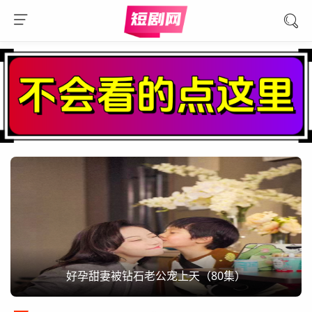
好孕甜妻被钻石老公宠上天（80集）