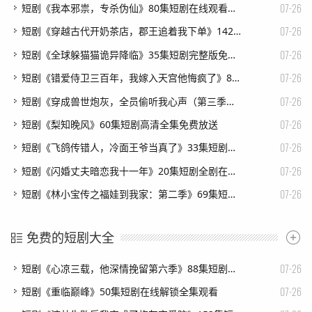
07-26
短剧《我本邪祟，专杀伪仙》80集短剧在线观看无广告
07-26
短剧《穿越古代开奶茶店，郡王追着我下单》142集短剧超清画质在线看
07-26
短剧《全球躲猫猫诡异降临》35集短剧完整版免费畅享观看
07-26
短剧《错爱侍卫三百年，我嫁入天宫他悔疯了》80集短剧超清画质在线观看
07-26
短剧《穿成兽世炮灰，全员偷听我心声（第三季）》59集短剧1080P在线免费看
07-26
短剧《梨知晚风》60集短剧高清全集免费放送
07-26
短剧《飞鸽传错人，冷面王爷当真了》33集短剧在线观看全集不卡顿
07-26
短剧《闪婚丈夫暗恋我十一年》20集短剧全剧在线免费欣赏
07-26
短剧《林小宝传之福娃到我家：第二季》69集短剧1080P全集免费畅看
免费的短剧大全
07-26
短剧《心凉三载，他深情挽留第六季》88集短剧免费在线看完整剧情
07-26
短剧《重临巅峰》50集短剧在线解锁全集观看