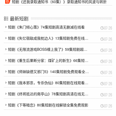
短剧《还我录取通知书（60集）》录取通知书的风波与转折
最新短剧
短剧《朱门倾心策》74集短剧高清无删减在线看
07-26
短剧《失忆宿敌成我枕边人》13集短剧免费在线看完整剧情
07-26
短剧《无限流游戏BOSS缠上我了》59集短剧超清画质免费全集看
07-26
短剧《重生后果断分家：煤矿上的新生》66集短剧在线解锁全集观看
07-26
短剧《师妹缺德又邪门5》140集短剧免费观看全集无广告版
07-26
短剧《我本邪祟，专杀伪仙》80集短剧在线观看无广告
07-26
短剧《终将抵达的南亭山》78集短剧高清在线无广告观看
07-26
短剧《下等暗恋》80集短剧在线解锁全集免费观影
07-26