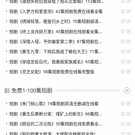
07-26
短剧《渡劫失败后我穿成了炮灰恋爱脑》153集短剧免费在线看完大结局
07-26
短剧《入梦方知爱意浓》62集短剧免费在线看全集
07-26
短剧《绣球轻落，便是归乡之时》70集短剧超清全集免费追
07-26
短剧《终上龙舟辞万里》45集短剧在线观看全集无删减
07-26
短剧《深情入侵，予你偏爱第二季》87集短剧在线看完整大结局
07-26
短剧《重生九零：下岗后我成了箱包大王》71集短剧一口气看完大结局
07-26
短剧《穿成忠臣后代，我重振家族威名》65集短剧免费畅享完整剧情
07-26
短剧《灵芝女配》58集短剧免费在线看完整版
免费1-100集短剧
07-26
短剧《朱门倾心策》74集短剧高清无删减在线看
07-26
短剧《重生后果断分家：煤矿上的新生》66集短剧在线解锁全集观看
07-26
短剧《顾总的二次沦陷》50集短剧在线免费看全集大放送
07-26
短剧《契约娇妻太能演，大佬配合她飙戏全场！》3集短剧高清在线观看无广告