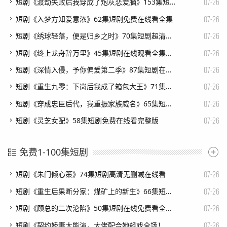
07-26
短剧《渡劫失败后我穿成了炮灰恋爱脑》153集短剧免费在线看完大结局
07-26
短剧《入梦方知爱意浓》62集短剧免费在线看全集
07-26
短剧《绣球轻落，便是归乡之时》70集短剧超清全集免费追
07-26
短剧《终上龙舟辞万里》45集短剧在线观看全集无删减
07-26
短剧《深情入侵，予你偏爱第二季》87集短剧在线看完整大结局
07-26
短剧《重生九零：下岗后我成了箱包大王》71集短剧一口气看完大结局
07-26
短剧《穿成忠臣后代，我重振家族威名》65集短剧免费畅享完整剧情
07-26
短剧《灵芝女配》58集短剧免费在线看完整版
免费1-100集短剧
07-26
短剧《朱门倾心策》74集短剧高清无删减在线看
07-26
短剧《重生后果断分家：煤矿上的新生》66集短剧在线解锁全集观看
07-26
短剧《顾总的二次沦陷》50集短剧在线免费看全集大放送
07-26
短剧《契约娇妻太能演，大佬配合她飙戏全场！》3集短剧高清在线观看无广告