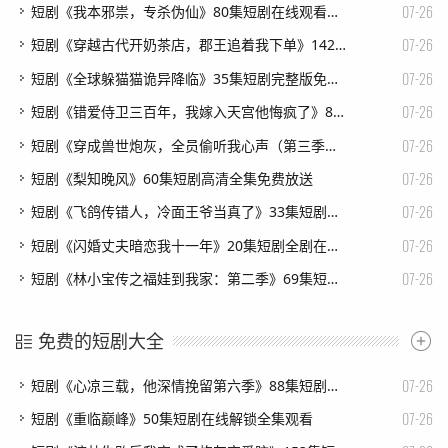
07-26
短剧《我本邪祟，专杀伪仙》80集短剧在线观看无广告
07-26
短剧《穿越古代开奶茶店，郡王追着我下单》142集短剧超清画质在线看
07-26
短剧《全球躲猫猫诡异降临》35集短剧完整版免费畅享观看
07-26
短剧《错爱侍卫三百年，我嫁入天宫他悔疯了》80集短剧超清画质在线观看
07-26
短剧《穿成兽世炮灰，全员偷听我心声（第三季）》59集短剧1080P在线免费看
07-26
短剧《梨知晚风》60集短剧高清全集免费放送
07-26
短剧《飞鸽传错人，冷面王爷当真了》33集短剧在线观看全集不卡顿
07-26
短剧《闪婚丈夫暗恋我十一年》20集短剧全剧在线免费欣赏
07-26
短剧《林小宝传之福娃到我家：第二季》69集短剧1080P全集免费畅看
免费的短剧大全
07-26
短剧《心凉三载，他深情挽留第六季》88集短剧免费在线看完整剧情
07-26
短剧《重临巅峰》50集短剧在线解锁全集观看