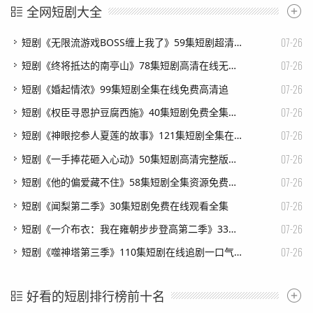
全网短剧大全
07-26
短剧《无限流游戏BOSS缠上我了》59集短剧超清画质免费全集看
07-26
短剧《终将抵达的南亭山》78集短剧高清在线无广告观看
07-26
短剧《婚起情浓》99集短剧全集在线免费高清追
07-26
短剧《权臣寻恩护豆腐西施》40集短剧免费全集在线追剧
07-26
短剧《神眼挖参人夏莲的故事》121集短剧全集在线免费看大结局
07-26
短剧《一手捧花砸入心动》50集短剧高清完整版免费畅看
07-26
短剧《他的偏爱藏不住》58集短剧全集资源免费在线看
07-26
短剧《闻梨第二季》30集短剧免费在线观看全集
07-26
短剧《一介布衣：我在雍朝步步登高第二季》33集短剧一口气看完大结局
07-26
短剧《噬神塔第三季》110集短剧在线追剧一口气看完
好看的短剧排行榜前十名