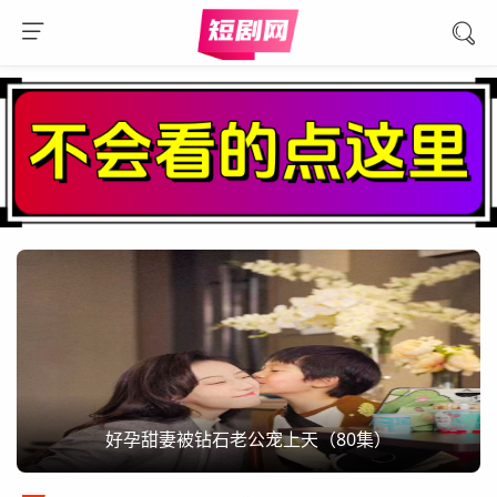
好孕甜妻被钻石老公宠上天（80集）