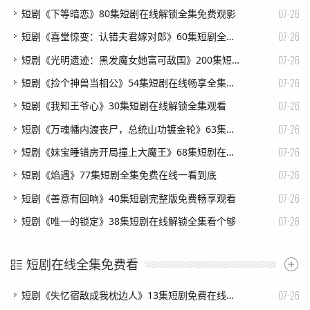
07-26
短剧《下等暗恋》80集短剧在线解锁全集免费观影
07-26
短剧《喜堂惊变：认错夫君嫁对郎》60集短剧全集在线免费追
07-26
短剧《光明遗迹：黑发魔女她富可敌国》200集短剧全集资源在线观看
07-26
短剧《捡个神兽当相公》54集短剧在线畅享全集不收费
07-26
短剧《我知王爷心》30集短剧在线解锁全集观看
07-26
短剧《万魂幡内渡丧尸，总统山功镀金轮》63集短剧高清在线观看无广告
07-26
短剧《妹宝睡错房开局撞上大魔王》68集短剧在线畅享全集观看
07-26
短剧《焰遇》77集短剧全集免费在线一看到底
07-26
短剧《善意有回响》40集短剧完整版免费畅享观看
07-26
短剧《唯一的锁定》38集短剧在线解锁全集看个够
短剧在线全集免费看
07-26
短剧《失忆宿敌成我枕边人》13集短剧免费在线看完整剧情