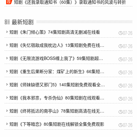
短剧《还我录取通知书（60集）》录取通知书的风波与转折
最新短剧
短剧《朱门倾心策》74集短剧高清无删减在线看
07-26
短剧《失忆宿敌成我枕边人》13集短剧免费在线看完整剧情
07-26
短剧《无限流游戏BOSS缠上我了》59集短剧超清画质免费全集看
07-26
短剧《重生后果断分家：煤矿上的新生》66集短剧在线解锁全集观看
07-26
短剧《师妹缺德又邪门5》140集短剧免费观看全集无广告版
07-26
短剧《我本邪祟，专杀伪仙》80集短剧在线观看无广告
07-26
短剧《终将抵达的南亭山》78集短剧高清在线无广告观看
07-26
短剧《下等暗恋》80集短剧在线解锁全集免费观影
07-26