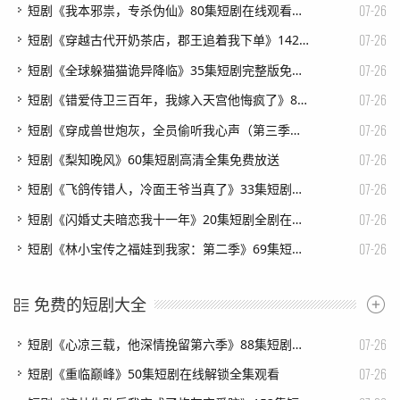
07-26
短剧《我本邪祟，专杀伪仙》80集短剧在线观看无广告
07-26
短剧《穿越古代开奶茶店，郡王追着我下单》142集短剧超清画质在线看
07-26
短剧《全球躲猫猫诡异降临》35集短剧完整版免费畅享观看
07-26
短剧《错爱侍卫三百年，我嫁入天宫他悔疯了》80集短剧超清画质在线观看
07-26
短剧《穿成兽世炮灰，全员偷听我心声（第三季）》59集短剧1080P在线免费看
07-26
短剧《梨知晚风》60集短剧高清全集免费放送
07-26
短剧《飞鸽传错人，冷面王爷当真了》33集短剧在线观看全集不卡顿
07-26
短剧《闪婚丈夫暗恋我十一年》20集短剧全剧在线免费欣赏
07-26
短剧《林小宝传之福娃到我家：第二季》69集短剧1080P全集免费畅看
免费的短剧大全
07-26
短剧《心凉三载，他深情挽留第六季》88集短剧免费在线看完整剧情
07-26
短剧《重临巅峰》50集短剧在线解锁全集观看