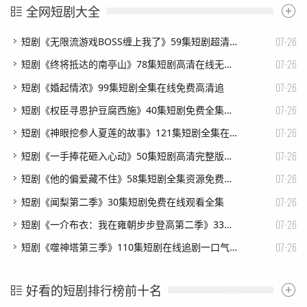
全网短剧大全
07-26
短剧《无限流游戏BOSS缠上我了》59集短剧超清画质免费全集看
07-26
短剧《终将抵达的南亭山》78集短剧高清在线无广告观看
07-26
短剧《婚起情浓》99集短剧全集在线免费高清追
07-26
短剧《权臣寻恩护豆腐西施》40集短剧免费全集在线追剧
07-26
短剧《神眼挖参人夏莲的故事》121集短剧全集在线免费看大结局
07-26
短剧《一手捧花砸入心动》50集短剧高清完整版免费畅看
07-26
短剧《他的偏爱藏不住》58集短剧全集资源免费在线看
07-26
短剧《闻梨第二季》30集短剧免费在线观看全集
07-26
短剧《一介布衣：我在雍朝步步登高第二季》33集短剧一口气看完大结局
07-26
短剧《噬神塔第三季》110集短剧在线追剧一口气看完
好看的短剧排行榜前十名