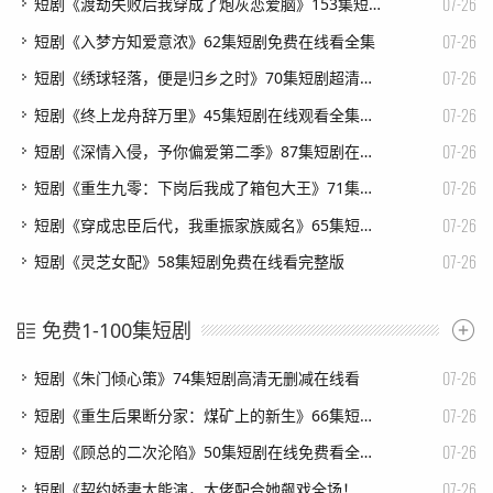
07-26
短剧《渡劫失败后我穿成了炮灰恋爱脑》153集短剧免费在线看完大结局
07-26
短剧《入梦方知爱意浓》62集短剧免费在线看全集
07-26
短剧《绣球轻落，便是归乡之时》70集短剧超清全集免费追
07-26
短剧《终上龙舟辞万里》45集短剧在线观看全集无删减
07-26
短剧《深情入侵，予你偏爱第二季》87集短剧在线看完整大结局
07-26
短剧《重生九零：下岗后我成了箱包大王》71集短剧一口气看完大结局
07-26
短剧《穿成忠臣后代，我重振家族威名》65集短剧免费畅享完整剧情
07-26
短剧《灵芝女配》58集短剧免费在线看完整版
免费1-100集短剧
07-26
短剧《朱门倾心策》74集短剧高清无删减在线看
07-26
短剧《重生后果断分家：煤矿上的新生》66集短剧在线解锁全集观看
07-26
短剧《顾总的二次沦陷》50集短剧在线免费看全集大放送
07-26
短剧《契约娇妻太能演，大佬配合她飙戏全场！》3集短剧高清在线观看无广告