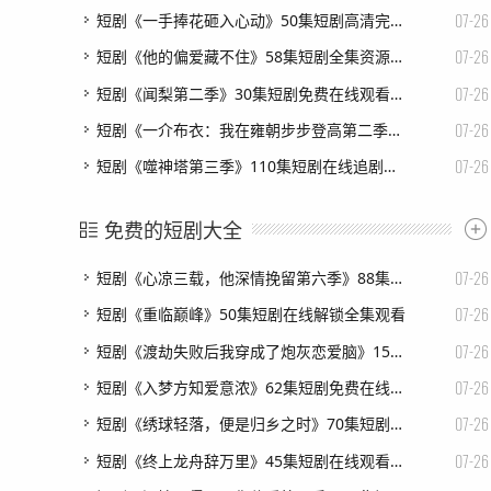
07-26
短剧《一手捧花砸入心动》50集短剧高清完整版免费畅看
07-26
短剧《他的偏爱藏不住》58集短剧全集资源免费在线看
07-26
短剧《闻梨第二季》30集短剧免费在线观看全集
07-26
短剧《一介布衣：我在雍朝步步登高第二季》33集短剧一口气看完大结局
07-26
短剧《噬神塔第三季》110集短剧在线追剧一口气看完
免费的短剧大全
07-26
短剧《心凉三载，他深情挽留第六季》88集短剧免费在线看完整剧情
07-26
短剧《重临巅峰》50集短剧在线解锁全集观看
07-26
短剧《渡劫失败后我穿成了炮灰恋爱脑》153集短剧免费在线看完大结局
07-26
短剧《入梦方知爱意浓》62集短剧免费在线看全集
07-26
短剧《绣球轻落，便是归乡之时》70集短剧超清全集免费追
07-26
短剧《终上龙舟辞万里》45集短剧在线观看全集无删减