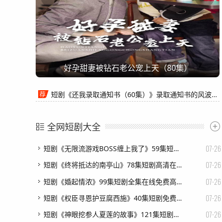
好孕甜妻被钻石老公宠上天（80集）
短剧《还我录取通知书（60集）》录取通知书的风波与转折
全网短剧大全
07-26
短剧《无限流游戏BOSS缠上我了》59集短剧超清画质免费全集看
07-26
短剧《终将抵达的南亭山》78集短剧高清在线无广告观看
07-26
短剧《婚起情浓》99集短剧全集在线免费高清追
07-26
短剧《权臣寻恩护豆腐西施》40集短剧免费全集在线追剧
07-26
短剧《神眼挖参人夏莲的故事》121集短剧全集在线免费看大结局