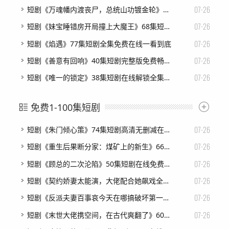
07-26
短剧《万魂幡内渡丧尸，总统山功镀金轮》63集短剧高清在线观看无广告
07-26
短剧《妹宝睡错房开局撞上大魔王》68集短剧在线畅享全集观看
07-26
短剧《焰遇》77集短剧全集免费在线一看到底
07-26
短剧《善意有回响》40集短剧完整版免费畅享观看
07-26
短剧《唯一的锁定》38集短剧在线解锁全集看个够
免费1-100集短剧
07-26
短剧《朱门倾心策》74集短剧高清无删减在线看
07-26
短剧《重生后果断分家：煤矿上的新生》66集短剧在线解锁全集观看
07-26
短剧《顾总的二次沦陷》50集短剧在线免费看全集大放送
07-26
短剧《契约娇妻太能演，大佬配合她飙戏全场！》3集短剧高清在线观看无广告
07-26
短剧《反派夫妻百事哀今天在哪搞破坏第一季》101集短剧全集解锁畅快看
07-26
短剧《末世大佬携空间，在古代爽翻了》60集短剧高清无删减在线观看