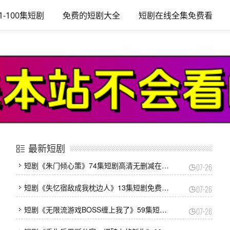
1-100集短剧
免费的短剧大全
短剧在线全集免费看
最新短剧
短剧《朱门倾心策》74集短剧高清无删减在线看
07-26
短剧《失忆宿敌成我枕边人》13集短剧免费在线看完整剧情
07-26
短剧《无限流游戏BOSS缠上我了》59集短剧超清画质免费全集看
07-26