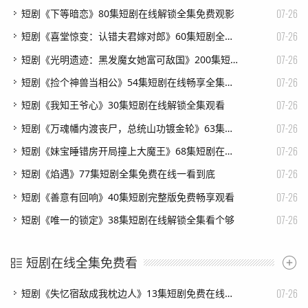
07-26
短剧《下等暗恋》80集短剧在线解锁全集免费观影
07-26
短剧《喜堂惊变：认错夫君嫁对郎》60集短剧全集在线免费追
07-26
短剧《光明遗迹：黑发魔女她富可敌国》200集短剧全集资源在线观看
07-26
短剧《捡个神兽当相公》54集短剧在线畅享全集不收费
07-26
短剧《我知王爷心》30集短剧在线解锁全集观看
07-26
短剧《万魂幡内渡丧尸，总统山功镀金轮》63集短剧高清在线观看无广告
07-26
短剧《妹宝睡错房开局撞上大魔王》68集短剧在线畅享全集观看
07-26
短剧《焰遇》77集短剧全集免费在线一看到底
07-26
短剧《善意有回响》40集短剧完整版免费畅享观看
07-26
短剧《唯一的锁定》38集短剧在线解锁全集看个够
短剧在线全集免费看
07-26
短剧《失忆宿敌成我枕边人》13集短剧免费在线看完整剧情