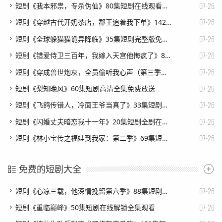
07-26
短剧《我本邪祟，专杀伪仙》80集短剧在线观看无广告
07-26
短剧《穿越古代开奶茶店，郡王追着我下单》142集短剧超清画质在线看
07-26
短剧《全球躲猫猫诡异降临》35集短剧完整版免费畅享观看
07-26
短剧《错爱侍卫三百年，我嫁入天宫他悔疯了》80集短剧超清画质在线观看
07-26
短剧《穿成兽世炮灰，全员偷听我心声（第三季）》59集短剧1080P在线免费看
07-26
短剧《梨知晚风》60集短剧高清全集免费放送
07-26
短剧《飞鸽传错人，冷面王爷当真了》33集短剧在线观看全集不卡顿
07-26
短剧《闪婚丈夫暗恋我十一年》20集短剧全剧在线免费欣赏
07-26
短剧《林小宝传之福娃到我家：第二季》69集短剧1080P全集免费畅看
免费的短剧大全
07-26
短剧《心凉三载，他深情挽留第六季》88集短剧免费在线看完整剧情
07-26
短剧《重临巅峰》50集短剧在线解锁全集观看