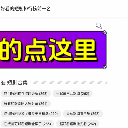
好看的短剧排行榜前十名
短剧合集
热门短剧推荐准时更新
(263)
一起追生活短剧
(262)
好看的短剧同大家分享
(261)
这部短剧我爱了推荐平台精选
(260)
番茄短剧看全集
(262)
在线就可以看短剧全集了
(265)
超好看短剧抢先看
(262)