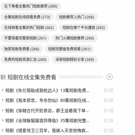
左下角看全集热门短剧推荐
(260)
全集短剧在线观看免费
(273)
短剧推荐上热门
(266)
在线观看全集的热门短剧
(262)
短剧在哪个平台播放
(262)
不要钱看完整部短剧
(261)
热门火爆短剧推荐
(260)
岁岁年年皆如愿（34集）
独家短剧免费看
(266)
短剧完整版免费观看
(261)
免费的短剧资源汇总
(260)
深夜短剧精彩分享
(269)
短剧在线全集免费看
07-26
短剧《失忆宿敌成我枕边人》13集短剧免费在线看完整剧情
07-26
短剧《我本邪祟，专杀伪仙》80集短剧在线观看无广告
07-26
短剧《穿越古代开奶茶店，郡王追着我下单》142集短剧超清画质在线看
07-26
短剧《全球躲猫猫诡异降临》35集短剧完整版免费畅享观看
07-26
短剧《错爱侍卫三百年，我嫁入天宫他悔疯了》80集短剧超清画质在线观看