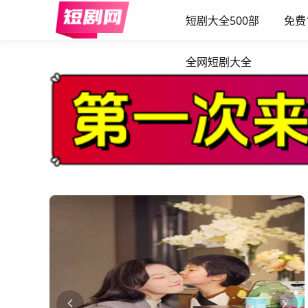
短剧大全500部
免费
全网短剧大全