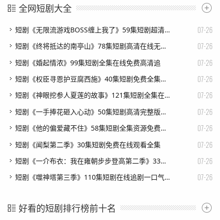
全网短剧大全
07-26
短剧《无限流游戏BOSS缠上我了》59集短剧超清画质免费全集看
07-26
短剧《终将抵达的南亭山》78集短剧高清在线无广告观看
07-26
短剧《婚起情浓》99集短剧全集在线免费高清追
07-26
短剧《权臣寻恩护豆腐西施》40集短剧免费全集在线追剧
07-26
短剧《神眼挖参人夏莲的故事》121集短剧全集在线免费看大结局
07-26
短剧《一手捧花砸入心动》50集短剧高清完整版免费畅看
07-26
短剧《他的偏爱藏不住》58集短剧全集资源免费在线看
07-26
短剧《闻梨第二季》30集短剧免费在线观看全集
07-26
短剧《一介布衣：我在雍朝步步登高第二季》33集短剧一口气看完大结局
07-26
短剧《噬神塔第三季》110集短剧在线追剧一口气看完
好看的短剧排行榜前十名