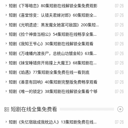
07-26
短剧《下等暗恋》80集短剧在线解锁全集免费观影
07-26
短剧《喜堂惊变：认错夫君嫁对郎》60集短剧全集在线免费追
07-26
短剧《光明遗迹：黑发魔女她富可敌国》200集短剧全集资源在线观看
07-26
短剧《捡个神兽当相公》54集短剧在线畅享全集不收费
07-26
短剧《我知王爷心》30集短剧在线解锁全集观看
07-26
短剧《万魂幡内渡丧尸，总统山功镀金轮》63集短剧高清在线观看无广告
07-26
短剧《妹宝睡错房开局撞上大魔王》68集短剧在线畅享全集观看
07-26
短剧《焰遇》77集短剧全集免费在线一看到底
07-26
短剧《善意有回响》40集短剧完整版免费畅享观看
07-26
短剧《唯一的锁定》38集短剧在线解锁全集看个够
短剧在线全集免费看
07-26
短剧《失忆宿敌成我枕边人》13集短剧免费在线看完整剧情