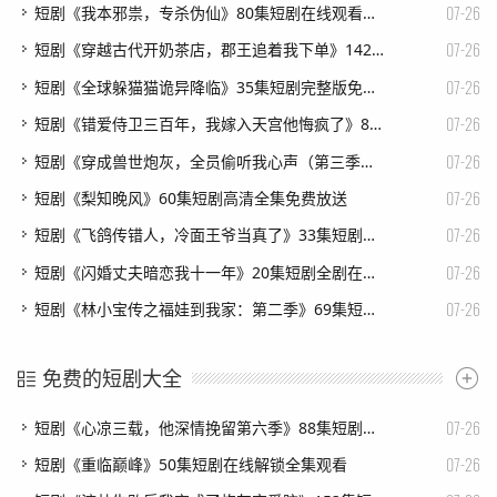
07-26
短剧《我本邪祟，专杀伪仙》80集短剧在线观看无广告
07-26
短剧《穿越古代开奶茶店，郡王追着我下单》142集短剧超清画质在线看
07-26
短剧《全球躲猫猫诡异降临》35集短剧完整版免费畅享观看
07-26
短剧《错爱侍卫三百年，我嫁入天宫他悔疯了》80集短剧超清画质在线观看
07-26
短剧《穿成兽世炮灰，全员偷听我心声（第三季）》59集短剧1080P在线免费看
07-26
短剧《梨知晚风》60集短剧高清全集免费放送
07-26
短剧《飞鸽传错人，冷面王爷当真了》33集短剧在线观看全集不卡顿
07-26
短剧《闪婚丈夫暗恋我十一年》20集短剧全剧在线免费欣赏
07-26
短剧《林小宝传之福娃到我家：第二季》69集短剧1080P全集免费畅看
免费的短剧大全
07-26
短剧《心凉三载，他深情挽留第六季》88集短剧免费在线看完整剧情
07-26
短剧《重临巅峰》50集短剧在线解锁全集观看