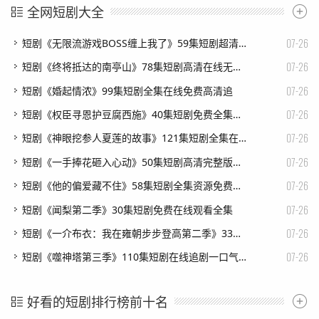
全网短剧大全
07-26
短剧《无限流游戏BOSS缠上我了》59集短剧超清画质免费全集看
07-26
短剧《终将抵达的南亭山》78集短剧高清在线无广告观看
07-26
短剧《婚起情浓》99集短剧全集在线免费高清追
07-26
短剧《权臣寻恩护豆腐西施》40集短剧免费全集在线追剧
07-26
短剧《神眼挖参人夏莲的故事》121集短剧全集在线免费看大结局
07-26
短剧《一手捧花砸入心动》50集短剧高清完整版免费畅看
07-26
短剧《他的偏爱藏不住》58集短剧全集资源免费在线看
07-26
短剧《闻梨第二季》30集短剧免费在线观看全集
07-26
短剧《一介布衣：我在雍朝步步登高第二季》33集短剧一口气看完大结局
07-26
短剧《噬神塔第三季》110集短剧在线追剧一口气看完
好看的短剧排行榜前十名