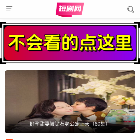
好孕甜妻被钻石老公宠上天（80集）