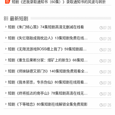
短剧《还我录取通知书（60集）》录取通知书的风波与转折
最新短剧
短剧《朱门倾心策》74集短剧高清无删减在线看
07-26
短剧《失忆宿敌成我枕边人》13集短剧免费在线看完整剧情
07-26
短剧《无限流游戏BOSS缠上我了》59集短剧超清画质免费全集看
07-26
短剧《重生后果断分家：煤矿上的新生》66集短剧在线解锁全集观看
07-26
短剧《师妹缺德又邪门5》140集短剧免费观看全集无广告版
07-26
短剧《我本邪祟，专杀伪仙》80集短剧在线观看无广告
07-26
短剧《终将抵达的南亭山》78集短剧高清在线无广告观看
07-26
短剧《下等暗恋》80集短剧在线解锁全集免费观影
07-26