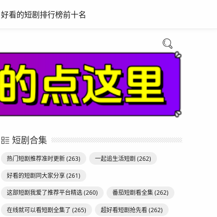
好看的短剧排行榜前十名
短剧合集
热门短剧推荐准时更新
(263)
一起追生活短剧
(262)
好看的短剧同大家分享
(261)
这部短剧我爱了推荐平台精选
(260)
番茄短剧看全集
(262)
在线就可以看短剧全集了
(265)
超好看短剧抢先看
(262)