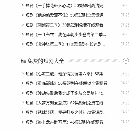
07-26
短剧《一手捧花砸入心动》50集短剧高清完整版免费畅看
07-26
短剧《他的偏爱藏不住》58集短剧全集资源免费在线看
07-26
短剧《闻梨第二季》30集短剧免费在线观看全集
07-26
短剧《一介布衣：我在雍朝步步登高第二季》33集短剧一口气看完大结局
07-26
短剧《噬神塔第三季》110集短剧在线追剧一口气看完
免费的短剧大全
07-26
短剧《心凉三载，他深情挽留第六季》88集短剧免费在线看完整剧情
07-26
短剧《重临巅峰》50集短剧在线解锁全集观看
07-26
短剧《渡劫失败后我穿成了炮灰恋爱脑》153集短剧免费在线看完大结局
07-26
短剧《入梦方知爱意浓》62集短剧免费在线看全集
07-26
短剧《绣球轻落，便是归乡之时》70集短剧超清全集免费追
07-26
短剧《终上龙舟辞万里》45集短剧在线观看全集无删减