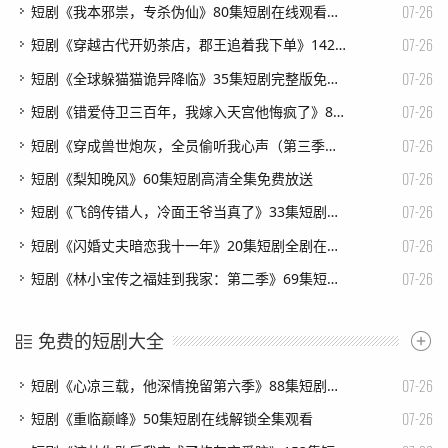
07-26
短剧《我本邪祟，专杀伪仙》80集短剧在线观看无广告
07-26
短剧《穿越古代开奶茶店，郡王追着我下单》142集短剧超清画质在线看
07-26
短剧《全球躲猫猫诡异降临》35集短剧完整版免费畅享观看
07-26
短剧《错爱侍卫三百年，我嫁入天宫他悔疯了》80集短剧超清画质在线观看
07-26
短剧《穿成兽世炮灰，全员偷听我心声（第三季）》59集短剧1080P在线免费看
07-26
短剧《梨知晚风》60集短剧高清全集免费放送
07-26
短剧《飞鸽传错人，冷面王爷当真了》33集短剧在线观看全集不卡顿
07-26
短剧《闪婚丈夫暗恋我十一年》20集短剧全剧在线免费欣赏
07-26
短剧《林小宝传之福娃到我家：第二季》69集短剧1080P全集免费畅看
免费的短剧大全
07-26
短剧《心凉三载，他深情挽留第六季》88集短剧免费在线看完整剧情
07-26
短剧《重临巅峰》50集短剧在线解锁全集观看