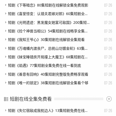
07-26
短剧《下等暗恋》80集短剧在线解锁全集免费观影
07-26
短剧《喜堂惊变：认错夫君嫁对郎》60集短剧全集在线免费追
07-26
短剧《光明遗迹：黑发魔女她富可敌国》200集短剧全集资源在线观看
07-26
短剧《捡个神兽当相公》54集短剧在线畅享全集不收费
07-26
短剧《我知王爷心》30集短剧在线解锁全集观看
07-26
短剧《万魂幡内渡丧尸，总统山功镀金轮》63集短剧高清在线观看无广告
07-26
短剧《妹宝睡错房开局撞上大魔王》68集短剧在线畅享全集观看
07-26
短剧《焰遇》77集短剧全集免费在线一看到底
07-26
短剧《善意有回响》40集短剧完整版免费畅享观看
07-26
短剧《唯一的锁定》38集短剧在线解锁全集看个够
短剧在线全集免费看
07-26
短剧《失忆宿敌成我枕边人》13集短剧免费在线看完整剧情