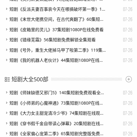
07-26
短剧《反派夫妻百事哀今天在哪搞破坏第一季》101集短剧全集解锁畅快看
07-26
短剧《末世大佬携空间，在古代爽翻了》60集短剧高清无删减在线观看
07-26
短剧《皮箱里的灵儿》37集短剧1080P在线免费看
07-26
短剧《错缘芜霜》56集短剧免费解锁全集观看
07-26
短剧《号外，重生大佬掉马甲了啦第二季》119集短剧免费观看完整版大结局
07-26
短剧《我的机器人老伙计》44集短剧1080P在线高清观看
短剧大全500部
07-26
短剧《师妹缺德又邪门5》140集短剧免费观看全集无广告版
07-26
短剧《小师弟的心魔神通》73集短剧1080P在线免费追
07-26
短剧《大力女主甜宠清冷少爷》74集短剧在线观看全集版
07-26
短剧《穿书假千金自带读心弹幕》20集短剧在线解锁全集观看
07-26
短剧《全家偏心宠第二季》65集短剧完整版免费观看