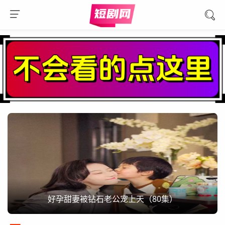
好孕甜妻被钻石老公宠上天（80集）