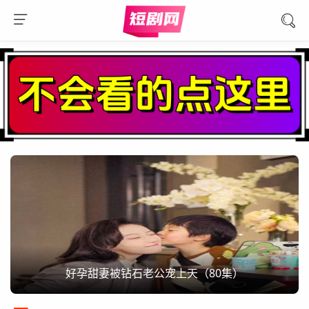
好孕甜妻被钻石老公宠上天（80集）