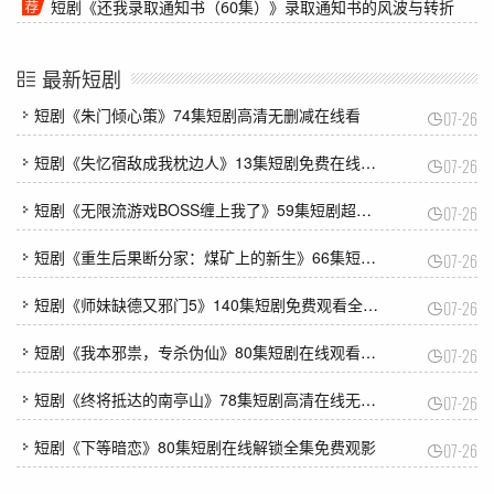
短剧《还我录取通知书（60集）》录取通知书的风波与转折
最新短剧
短剧《朱门倾心策》74集短剧高清无删减在线看
07-26
短剧《失忆宿敌成我枕边人》13集短剧免费在线看完整剧情
07-26
短剧《无限流游戏BOSS缠上我了》59集短剧超清画质免费全集看
07-26
短剧《重生后果断分家：煤矿上的新生》66集短剧在线解锁全集观看
07-26
短剧《师妹缺德又邪门5》140集短剧免费观看全集无广告版
07-26
短剧《我本邪祟，专杀伪仙》80集短剧在线观看无广告
07-26
短剧《终将抵达的南亭山》78集短剧高清在线无广告观看
07-26
短剧《下等暗恋》80集短剧在线解锁全集免费观影
07-26