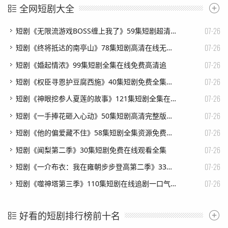
全网短剧大全
07-26
短剧《无限流游戏BOSS缠上我了》59集短剧超清画质免费全集看
07-26
短剧《终将抵达的南亭山》78集短剧高清在线无广告观看
07-26
短剧《婚起情浓》99集短剧全集在线免费高清追
07-26
短剧《权臣寻恩护豆腐西施》40集短剧免费全集在线追剧
07-26
短剧《神眼挖参人夏莲的故事》121集短剧全集在线免费看大结局
07-26
短剧《一手捧花砸入心动》50集短剧高清完整版免费畅看
07-26
短剧《他的偏爱藏不住》58集短剧全集资源免费在线看
07-26
短剧《闻梨第二季》30集短剧免费在线观看全集
07-26
短剧《一介布衣：我在雍朝步步登高第二季》33集短剧一口气看完大结局
07-26
短剧《噬神塔第三季》110集短剧在线追剧一口气看完
好看的短剧排行榜前十名