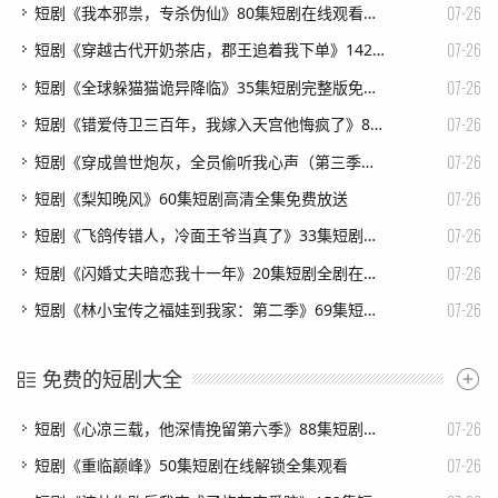
07-26
短剧《我本邪祟，专杀伪仙》80集短剧在线观看无广告
07-26
短剧《穿越古代开奶茶店，郡王追着我下单》142集短剧超清画质在线看
07-26
短剧《全球躲猫猫诡异降临》35集短剧完整版免费畅享观看
07-26
短剧《错爱侍卫三百年，我嫁入天宫他悔疯了》80集短剧超清画质在线观看
07-26
短剧《穿成兽世炮灰，全员偷听我心声（第三季）》59集短剧1080P在线免费看
07-26
短剧《梨知晚风》60集短剧高清全集免费放送
07-26
短剧《飞鸽传错人，冷面王爷当真了》33集短剧在线观看全集不卡顿
07-26
短剧《闪婚丈夫暗恋我十一年》20集短剧全剧在线免费欣赏
07-26
短剧《林小宝传之福娃到我家：第二季》69集短剧1080P全集免费畅看
免费的短剧大全
07-26
短剧《心凉三载，他深情挽留第六季》88集短剧免费在线看完整剧情
07-26
短剧《重临巅峰》50集短剧在线解锁全集观看