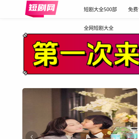
短剧大全500部
免费
全网短剧大全