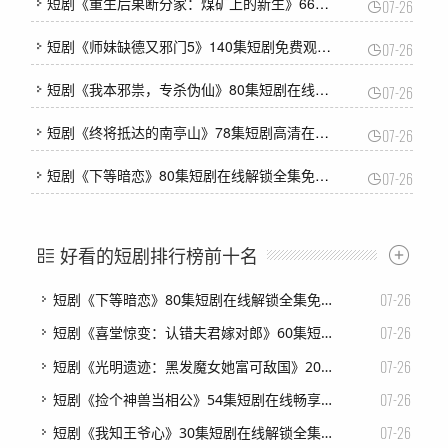
短剧《重生后果断分家：煤矿上的新生》66集短剧在线解锁全集观看
07-26
短剧《师妹缺德又邪门5》140集短剧免费观看全集无广告版
07-26
短剧《我本邪祟，专杀伪仙》80集短剧在线观看无广告
07-26
短剧《终将抵达的南亭山》78集短剧高清在线无广告观看
07-26
偷听有戏（61集）
短剧《下等暗恋》80集短剧在线解锁全集免费观影
07-26
好看的短剧排行榜前十名
07-26
短剧《下等暗恋》80集短剧在线解锁全集免费观影
07-26
短剧《喜堂惊变：认错夫君嫁对郎》60集短剧全集在线免费追
07-26
短剧《光明遗迹：黑发魔女她富可敌国》200集短剧全集资源在线观看
07-26
短剧《捡个神兽当相公》54集短剧在线畅享全集不收费
07-26
短剧《我知王爷心》30集短剧在线解锁全集观看