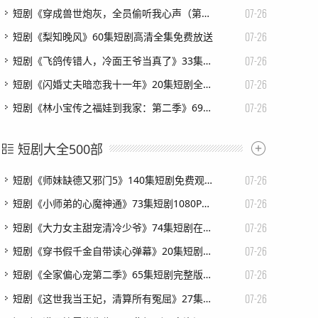
07-26
短剧《穿成兽世炮灰，全员偷听我心声（第三季）》59集短剧1080P在线免费看
07-26
短剧《梨知晚风》60集短剧高清全集免费放送
07-26
短剧《飞鸽传错人，冷面王爷当真了》33集短剧在线观看全集不卡顿
07-26
短剧《闪婚丈夫暗恋我十一年》20集短剧全剧在线免费欣赏
07-26
短剧《林小宝传之福娃到我家：第二季》69集短剧1080P全集免费畅看
短剧大全500部
07-26
短剧《师妹缺德又邪门5》140集短剧免费观看全集无广告版
07-26
短剧《小师弟的心魔神通》73集短剧1080P在线免费追
07-26
短剧《大力女主甜宠清冷少爷》74集短剧在线观看全集版
07-26
短剧《穿书假千金自带读心弹幕》20集短剧在线解锁全集观看
07-26
短剧《全家偏心宠第二季》65集短剧完整版免费观看
07-26
短剧《这世我当王妃，清算所有冤屈》27集短剧在线解锁全集观看