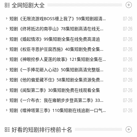
全网短剧大全
07-26
短剧《无限流游戏BOSS缠上我了》59集短剧超清画质免费全集看
07-26
短剧《终将抵达的南亭山》78集短剧高清在线无广告观看
07-26
短剧《婚起情浓》99集短剧全集在线免费高清追
07-26
短剧《权臣寻恩护豆腐西施》40集短剧免费全集在线追剧
07-26
短剧《神眼挖参人夏莲的故事》121集短剧全集在线免费看大结局
07-26
短剧《一手捧花砸入心动》50集短剧高清完整版免费畅看
07-26
短剧《他的偏爱藏不住》58集短剧全集资源免费在线看
07-26
短剧《闻梨第二季》30集短剧免费在线观看全集
07-26
短剧《一介布衣：我在雍朝步步登高第二季》33集短剧一口气看完大结局
07-26
短剧《噬神塔第三季》110集短剧在线追剧一口气看完
好看的短剧排行榜前十名