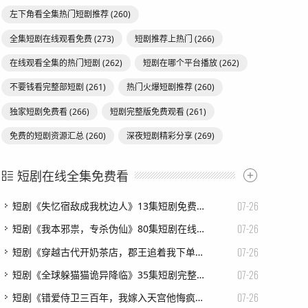
左下角看全集热门短剧推荐
(260)
全集短剧在线观看免费
(273)
短剧推荐上热门
(266)
在线观看全集的热门短剧
(262)
短剧在哪个平台播放
(262)
不要钱看完整部短剧
(261)
热门火爆短剧推荐
(260)
岁岁年年皆如愿（34集）
独家短剧免费看
(266)
短剧完整版免费观看
(261)
免费的短剧资源汇总
(260)
深夜短剧精彩分享
(269)
短剧在线全集免费看
07-26
短剧《失忆宿敌成我枕边人》13集短剧免费在线看完整剧情
07-26
短剧《我本邪祟，专杀伪仙》80集短剧在线观看无广告
07-26
短剧《穿越古代开奶茶店，郡王追着我下单》142集短剧超清画质在线看
07-26
短剧《全球躲猫猫诡异降临》35集短剧完整版免费畅享观看
07-26
短剧《错爱侍卫三百年，我嫁入天宫他悔疯了》80集短剧超清画质在线观看