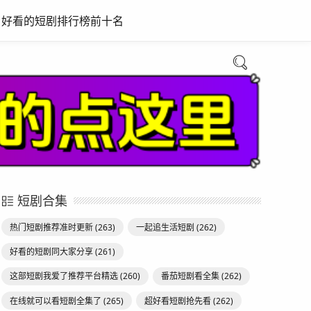
好看的短剧排行榜前十名
短剧合集
热门短剧推荐准时更新
(263)
一起追生活短剧
(262)
好看的短剧同大家分享
(261)
这部短剧我爱了推荐平台精选
(260)
番茄短剧看全集
(262)
在线就可以看短剧全集了
(265)
超好看短剧抢先看
(262)