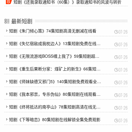
短剧《还我录取通知书（60集）》录取通知书的风波与转折
最新短剧
短剧《朱门倾心策》74集短剧高清无删减在线看
07-26
短剧《失忆宿敌成我枕边人》13集短剧免费在线看完整剧情
07-26
短剧《无限流游戏BOSS缠上我了》59集短剧超清画质免费全集看
07-26
短剧《重生后果断分家：煤矿上的新生》66集短剧在线解锁全集观看
07-26
短剧《师妹缺德又邪门5》140集短剧免费观看全集无广告版
07-26
短剧《我本邪祟，专杀伪仙》80集短剧在线观看无广告
07-26
短剧《终将抵达的南亭山》78集短剧高清在线无广告观看
07-26
短剧《下等暗恋》80集短剧在线解锁全集免费观影
07-26