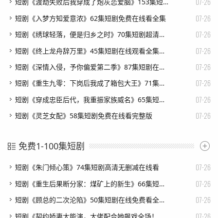
07-26
短剧《渡劫失败后我穿成了炮灰恋爱脑》153集短剧免费在线看完大结局
07-26
短剧《入梦方知爱意浓》62集短剧免费在线看全集
07-26
短剧《绣球轻落，便是归乡之时》70集短剧超清全集免费追
07-26
短剧《终上龙舟辞万里》45集短剧在线观看全集无删减
07-26
短剧《深情入侵，予你偏爱第二季》87集短剧在线看完整大结局
07-26
短剧《重生九零：下岗后我成了箱包大王》71集短剧一口气看完大结局
07-26
短剧《穿成忠臣后代，我重振家族威名》65集短剧免费畅享完整剧情
07-26
短剧《灵芝女配》58集短剧免费在线看完整版
免费1-100集短剧
07-26
短剧《朱门倾心策》74集短剧高清无删减在线看
07-26
短剧《重生后果断分家：煤矿上的新生》66集短剧在线解锁全集观看
07-26
短剧《顾总的二次沦陷》50集短剧在线免费看全集大放送
07-26
短剧《契约娇妻太能演，大佬配合她飙戏全场！》3集短剧高清在线观看无广告