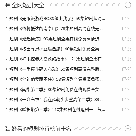
全网短剧大全
07-26
短剧《无限流游戏BOSS缠上我了》59集短剧超清画质免费全集看
07-26
短剧《终将抵达的南亭山》78集短剧高清在线无广告观看
07-26
短剧《婚起情浓》99集短剧全集在线免费高清追
07-26
短剧《权臣寻恩护豆腐西施》40集短剧免费全集在线追剧
07-26
短剧《神眼挖参人夏莲的故事》121集短剧全集在线免费看大结局
07-26
短剧《一手捧花砸入心动》50集短剧高清完整版免费畅看
07-26
短剧《他的偏爱藏不住》58集短剧全集资源免费在线看
07-26
短剧《闻梨第二季》30集短剧免费在线观看全集
07-26
短剧《一介布衣：我在雍朝步步登高第二季》33集短剧一口气看完大结局
07-26
短剧《噬神塔第三季》110集短剧在线追剧一口气看完
好看的短剧排行榜前十名