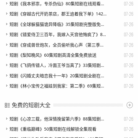
07-26
短剧《我本邪祟，专杀伪仙》80集短剧在线观看无广告
07-26
短剧《穿越古代开奶茶店，郡王追着我下单》142集短剧超清画质在线看
07-26
短剧《全球躲猫猫诡异降临》35集短剧完整版免费畅享观看
07-26
短剧《错爱侍卫三百年，我嫁入天宫他悔疯了》80集短剧超清画质在线观看
07-26
短剧《穿成兽世炮灰，全员偷听我心声（第三季）》59集短剧1080P在线免费看
07-26
短剧《梨知晚风》60集短剧高清全集免费放送
07-26
短剧《飞鸽传错人，冷面王爷当真了》33集短剧在线观看全集不卡顿
07-26
短剧《闪婚丈夫暗恋我十一年》20集短剧全剧在线免费欣赏
07-26
短剧《林小宝传之福娃到我家：第二季》69集短剧1080P全集免费畅看
免费的短剧大全
07-26
短剧《心凉三载，他深情挽留第六季》88集短剧免费在线看完整剧情
07-26
短剧《重临巅峰》50集短剧在线解锁全集观看