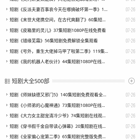
07-26
短剧《反派夫妻百事哀今天在哪搞破坏第一季》101集短剧全集解锁畅快看
07-26
短剧《末世大佬携空间，在古代爽翻了》60集短剧高清无删减在线观看
07-26
短剧《皮箱里的灵儿》37集短剧1080P在线免费看
07-26
短剧《错缘芜霜》56集短剧免费解锁全集观看
07-26
短剧《号外，重生大佬掉马甲了啦第二季》119集短剧免费观看完整版大结局
07-26
短剧《我的机器人老伙计》44集短剧1080P在线高清观看
短剧大全500部
07-26
短剧《师妹缺德又邪门5》140集短剧免费观看全集无广告版
07-26
短剧《小师弟的心魔神通》73集短剧1080P在线免费追
07-26
短剧《大力女主甜宠清冷少爷》74集短剧在线观看全集版
07-26
短剧《穿书假千金自带读心弹幕》20集短剧在线解锁全集观看
07-26
短剧《全家偏心宠第二季》65集短剧完整版免费观看