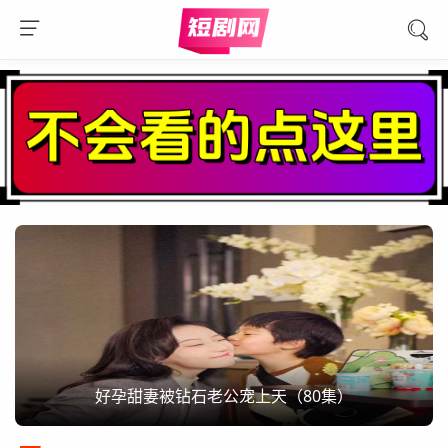
好孕甜妻被钻石老公宠上天（80集）