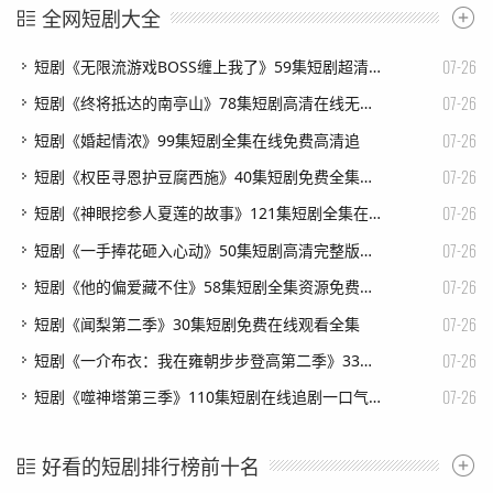
全网短剧大全
07-26
短剧《无限流游戏BOSS缠上我了》59集短剧超清画质免费全集看
07-26
短剧《终将抵达的南亭山》78集短剧高清在线无广告观看
07-26
短剧《婚起情浓》99集短剧全集在线免费高清追
07-26
短剧《权臣寻恩护豆腐西施》40集短剧免费全集在线追剧
07-26
短剧《神眼挖参人夏莲的故事》121集短剧全集在线免费看大结局
07-26
短剧《一手捧花砸入心动》50集短剧高清完整版免费畅看
07-26
短剧《他的偏爱藏不住》58集短剧全集资源免费在线看
07-26
短剧《闻梨第二季》30集短剧免费在线观看全集
07-26
短剧《一介布衣：我在雍朝步步登高第二季》33集短剧一口气看完大结局
07-26
短剧《噬神塔第三季》110集短剧在线追剧一口气看完
好看的短剧排行榜前十名