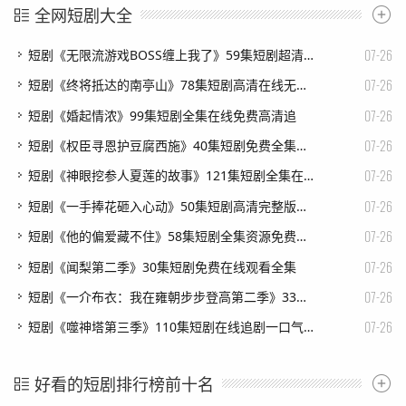
全网短剧大全
07-26
短剧《无限流游戏BOSS缠上我了》59集短剧超清画质免费全集看
07-26
短剧《终将抵达的南亭山》78集短剧高清在线无广告观看
07-26
短剧《婚起情浓》99集短剧全集在线免费高清追
07-26
短剧《权臣寻恩护豆腐西施》40集短剧免费全集在线追剧
07-26
短剧《神眼挖参人夏莲的故事》121集短剧全集在线免费看大结局
07-26
短剧《一手捧花砸入心动》50集短剧高清完整版免费畅看
07-26
短剧《他的偏爱藏不住》58集短剧全集资源免费在线看
07-26
短剧《闻梨第二季》30集短剧免费在线观看全集
07-26
短剧《一介布衣：我在雍朝步步登高第二季》33集短剧一口气看完大结局
07-26
短剧《噬神塔第三季》110集短剧在线追剧一口气看完
好看的短剧排行榜前十名