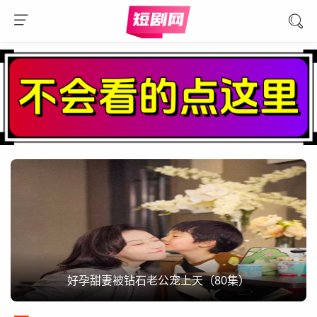
好孕甜妻被钻石老公宠上天（80集）