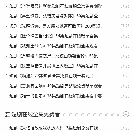
07-26
短剧《下等暗恋》80集短剧在线解锁全集免费观影
07-26
短剧《喜堂惊变：认错夫君嫁对郎》60集短剧全集在线免费追
07-26
短剧《光明遗迹：黑发魔女她富可敌国》200集短剧全集资源在线观看
07-26
短剧《捡个神兽当相公》54集短剧在线畅享全集不收费
07-26
短剧《我知王爷心》30集短剧在线解锁全集观看
07-26
短剧《万魂幡内渡丧尸，总统山功镀金轮》63集短剧高清在线观看无广告
07-26
短剧《妹宝睡错房开局撞上大魔王》68集短剧在线畅享全集观看
07-26
短剧《焰遇》77集短剧全集免费在线一看到底
07-26
短剧《善意有回响》40集短剧完整版免费畅享观看
07-26
短剧《唯一的锁定》38集短剧在线解锁全集看个够
短剧在线全集免费看
07-26
短剧《失忆宿敌成我枕边人》13集短剧免费在线看完整剧情