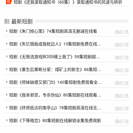
短剧《还我录取通知书（60集）》录取通知书的风波与转折
最新短剧
短剧《朱门倾心策》74集短剧高清无删减在线看
07-26
短剧《失忆宿敌成我枕边人》13集短剧免费在线看完整剧情
07-26
短剧《无限流游戏BOSS缠上我了》59集短剧超清画质免费全集看
07-26
短剧《重生后果断分家：煤矿上的新生》66集短剧在线解锁全集观看
07-26
短剧《师妹缺德又邪门5》140集短剧免费观看全集无广告版
07-26
短剧《我本邪祟，专杀伪仙》80集短剧在线观看无广告
07-26
短剧《终将抵达的南亭山》78集短剧高清在线无广告观看
07-26
短剧《下等暗恋》80集短剧在线解锁全集免费观影
07-26