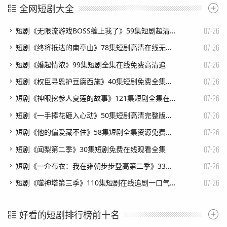
全网短剧大全
07-26
短剧《无限流游戏BOSS缠上我了》59集短剧超清画质免费全集看
07-26
短剧《终将抵达的南亭山》78集短剧高清在线无广告观看
07-26
短剧《婚起情浓》99集短剧全集在线免费高清追
07-26
短剧《权臣寻恩护豆腐西施》40集短剧免费全集在线追剧
07-26
短剧《神眼挖参人夏莲的故事》121集短剧全集在线免费看大结局
07-26
短剧《一手捧花砸入心动》50集短剧高清完整版免费畅看
07-26
短剧《他的偏爱藏不住》58集短剧全集资源免费在线看
07-26
短剧《闻梨第二季》30集短剧免费在线观看全集
07-26
短剧《一介布衣：我在雍朝步步登高第二季》33集短剧一口气看完大结局
07-26
短剧《噬神塔第三季》110集短剧在线追剧一口气看完
好看的短剧排行榜前十名