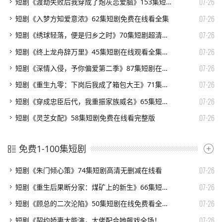
07-26
短剧《渡劫失败后我穿成了炮灰恋爱脑》153集短剧免费在线看完大结局
07-26
短剧《入梦方知爱意浓》62集短剧免费在线看全集
07-26
短剧《绣球轻落，便是归乡之时》70集短剧超清全集免费追
07-26
短剧《终上龙舟辞万里》45集短剧在线观看全集无删减
07-26
短剧《深情入侵，予你偏爱第二季》87集短剧在线看完整大结局
07-26
短剧《重生九零：下岗后我成了箱包大王》71集短剧一口气看完大结局
07-26
短剧《穿成忠臣后代，我重振家族威名》65集短剧免费畅享完整剧情
07-26
短剧《灵芝女配》58集短剧免费在线看完整版
免费1-100集短剧
07-26
短剧《朱门倾心策》74集短剧高清无删减在线看
07-26
短剧《重生后果断分家：煤矿上的新生》66集短剧在线解锁全集观看
07-26
短剧《顾总的二次沦陷》50集短剧在线免费看全集大放送
07-26
短剧《契约娇妻太能演，大佬配合她飙戏全场！》3集短剧高清在线观看无广告