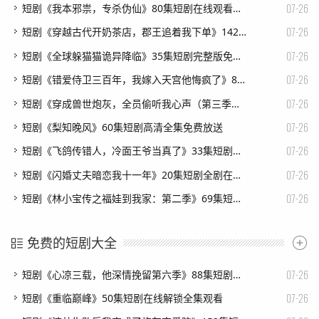
07-26
短剧《我本邪祟，专杀伪仙》80集短剧在线观看无广告
07-26
短剧《穿越古代开奶茶店，郡王追着我下单》142集短剧超清画质在线看
07-26
短剧《全球躲猫猫诡异降临》35集短剧完整版免费畅享观看
07-26
短剧《错爱侍卫三百年，我嫁入天宫他悔疯了》80集短剧超清画质在线观看
07-26
短剧《穿成兽世炮灰，全员偷听我心声（第三季）》59集短剧1080P在线免费看
07-26
短剧《梨知晚风》60集短剧高清全集免费放送
07-26
短剧《飞鸽传错人，冷面王爷当真了》33集短剧在线观看全集不卡顿
07-26
短剧《闪婚丈夫暗恋我十一年》20集短剧全剧在线免费欣赏
07-26
短剧《林小宝传之福娃到我家：第二季》69集短剧1080P全集免费畅看
免费的短剧大全
07-26
短剧《心凉三载，他深情挽留第六季》88集短剧免费在线看完整剧情
07-26
短剧《重临巅峰》50集短剧在线解锁全集观看