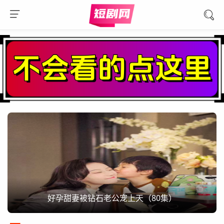
好孕甜妻被钻石老公宠上天（80集）